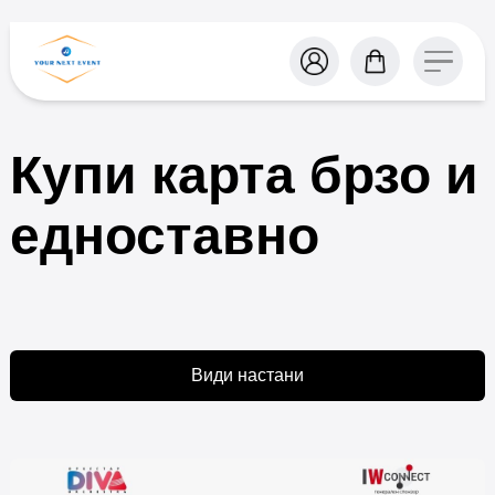
Купи карта брзо и
едноставно
Види настани